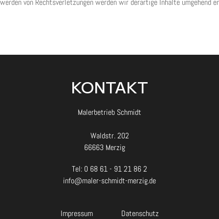
werden von Rechtsverletzungen werden wir derartige Inhalte umgehend en
KONTAKT
Malerbetrieb Schmidt
Waldstr. 202
66663 Merzig
Tel: 0 68 61 - 91 21 86 2
info@maler-schmidt-merzig.de
Impressum
Datenschutz