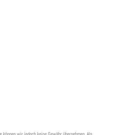
alte können wir jedoch keine Gewähr übernehmen. Als