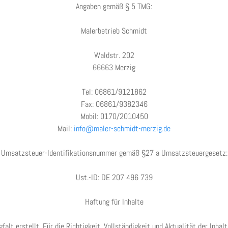
Angaben gemäß § 5 TMG:
Malerbetrieb Schmidt
Waldstr. 202
66663 Merzig
Tel: 06861/9121862
Fax: 06861/9382346
Mobil: 0170/2010450
Mail:
info@maler-schmidt-merzig.de
Umsatzsteuer-Identifikationsnummer gemäß §27 a Umsatzsteuergesetz:
Ust.-ID: DE 207 496 739
Haftung für Inhalte
falt erstellt. Für die Richtigkeit, Vollständigkeit und Aktualität der Inh