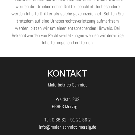
werden die Urheberrechte Dritter beachtet. Insbesondere
werden Inhalte Dritter als solche gekennzeichnet. Sollten Sie
trotzdem auf eine Urheberrechtsverletzung aufmerksam
werden, bitten wir um einen entsprechenden Hinweis. Bei
Bekanntwerden von Rechtsverletzungen werden wir derartige
Inhalte umgehend entfernen.
KONTAKT
Malerbetrieb Schmidt
Waldstr. 202
66663 Merzig
Tel: 0 68 61 - 91 21 86 2
info@maler-schmidt-merzig.de